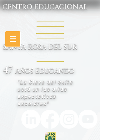
CENTRO EDUCACIONAL
SANTA ROSA DEL SUR
47
Años Educando
"La Clave del éxito
está en las altas
expectativas
escolares"