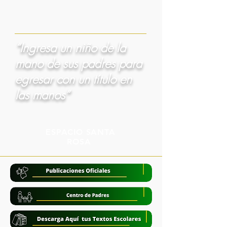
“Ingresa un niño de la
mano de sus padres para
egresar con un título en
las manos”
ESPACIO SANTA
ROSA