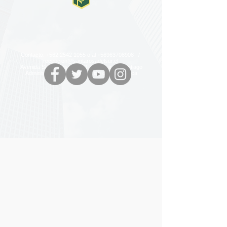
Contacto:
+562 2542 1055
o al
+56963708908
/
recepcion@santarosadelsur.cl
Avenida Santa Rosa 12910, La Pintana - Santiago
Administrado por Coordinación de Informática