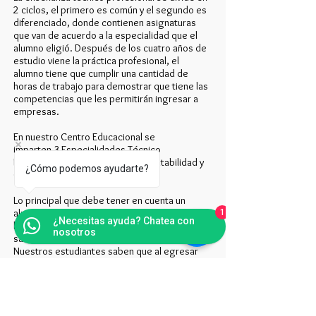
2 ciclos, el primero es común y el segundo es
diferenciado, donde contienen asignaturas
que van de acuerdo a la especialidad que el
alumno eligió. Después de los cuatro años de
estudio viene la práctica profesional, el
alumno tiene que cumplir una cantidad de
horas de trabajo para demostrar que tiene las
competencias que les permitirán ingresar a
empresas.
En nuestro Centro Educacional se
imparten 3 Especialidades Técnico
Profesionales; Administración, Contabilidad y
¿Cómo podemos ayudarte?
Gráfica.
Lo principal que debe tener en cuenta un
alumno que va a postular a un liceo técnico son
1
¿Necesitas ayuda? Chatea con
las especialidades que se imparten, para
nosotros
saber si están relacionadas con su vocación.
Nuestros estudiantes saben que al egresar
pueden trabajar en empresas grandes y/o
medianas pero también pueden armar
empresas nuevas de su responsabilidad,
dependiendo de su visión. También pueden
continuar sus estudios en carreras