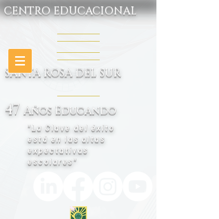
CENTRO EDUCACIONAL
SANTA ROSA DEL SUR
47
Años Educando
"La Clave del éxito
está en las altas
expectativas
escolares"