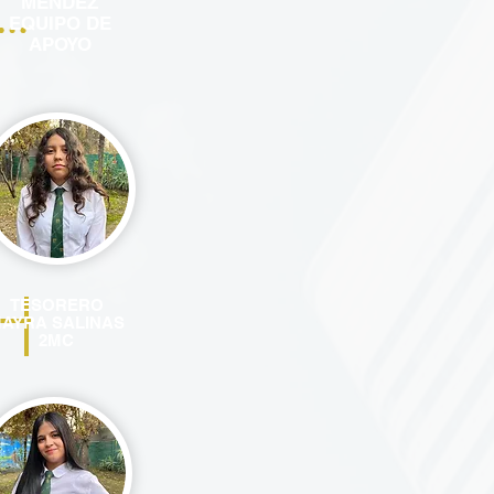
MÉNDEZ
EQUIPO DE
APOYO
TESORERO
AYRA SALINAS
2MC