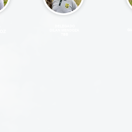
DELEGADO
O
GI
DILAN MENDOZA
OZ
7BB