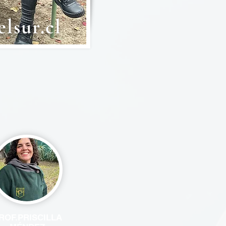
lsur.cl
ROF.PRISCILLA