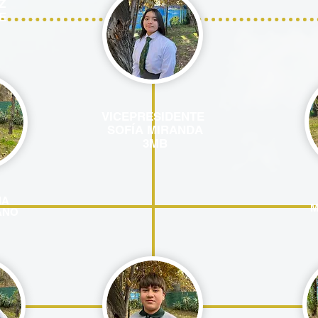
Z
E
VICEPRESIDENTE
SOFÍA MIRANDA
3MB
IA
M
ANO