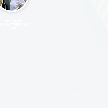
DELEGADO
ANELLA TORDECILLA
2MA