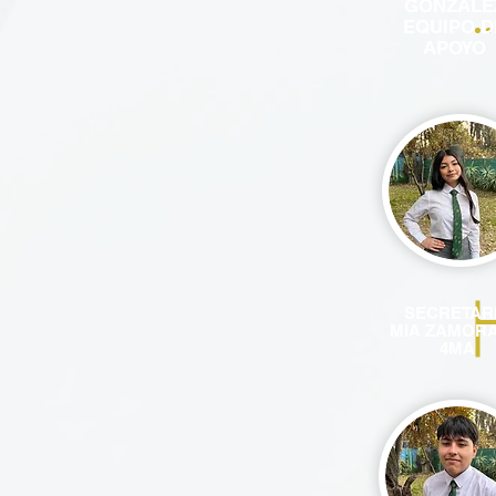
GONZÁLE
EQUIPO D
APOYO
SECRETAR
MIA ZAMOR
4MA