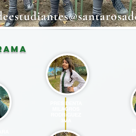
deestudiantes@santarosade
RAMA
PRESIDENTA
MILAGROS
RODRíGUEZ
3MA
P
ARA