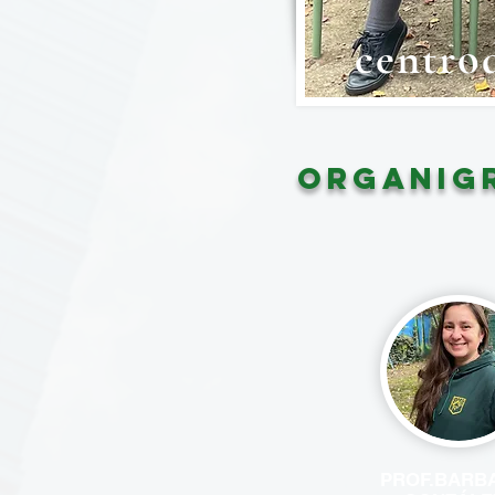
centro
oRGANIG
PROF.BARB