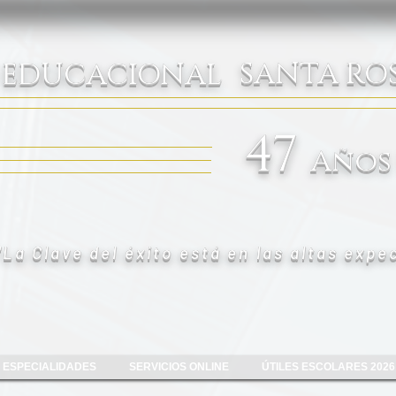
SANTA ROS
 EDUCACIONAL
47
Años
"La Clave del éxito está en las altas expe
ESPECIALIDADES
SERVICIOS ONLINE
ÚTILES ESCOLARES 2026