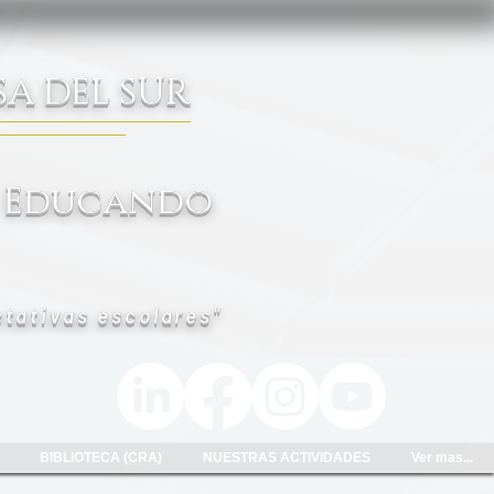
A DEL SUR
 Educando
ctativas escolares"
BIBLIOTECA (CRA)
NUESTRAS ACTIVIDADES
Ver mas...