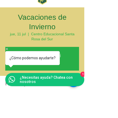
Vacaciones de
Invierno
jue, 11 jul
  |  
Centro Educacional Santa
Rosa del Sur
Registration is Closed
¿Cómo podemos ayudarte?
See other events
1
¿Necesitas ayuda? Chatea con
nosotros
Horario y ubicación
11 jul 2019, 8:00 a. m. – 26 jul 2019, 12:00
p. m.
Centro Educacional Santa Rosa del Sur,
Avenida Santa Rosa 12910, La Pintana,
Chile