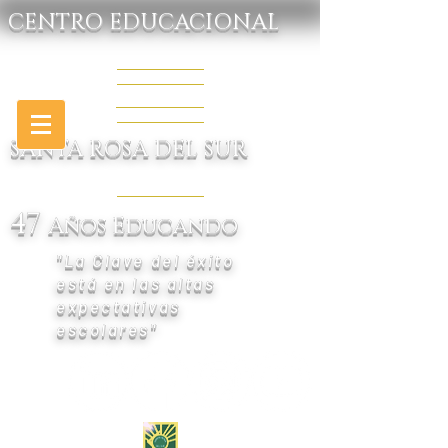
CENTRO EDUCACIONAL
SANTA ROSA DEL SUR
47
Años Educando
"La Clave del éxito
está en las altas
expectativas
escolares"