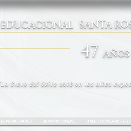
SANTA ROS
 EDUCACIONAL
47
Años
"La Clave del éxito está en las altas expe
ESPECIALIDADES
SERVICIOS ONLINE
ÚTILES ESCOLARES 2026