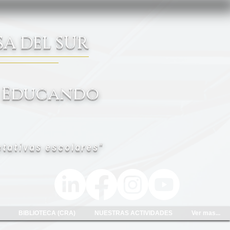
A DEL SUR
 Educando
ctativas escolares"
BIBLIOTECA (CRA)
NUESTRAS ACTIVIDADES
Ver mas...